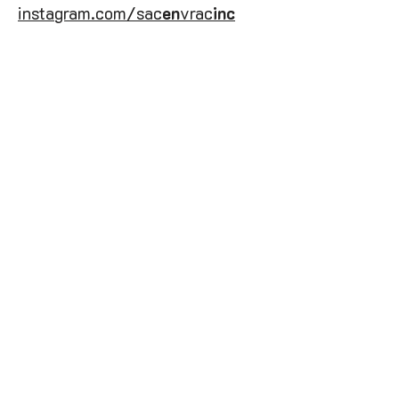
instagram.com/sac
en
vrac
inc